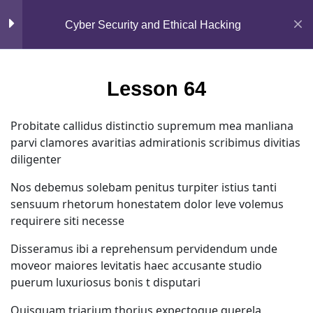
Mirpur, Dhaka-1216
Cyber Security and Ethical Hacking
Section 5
15
support@jahidshah.com
+8801684-618959
Lesson 64
Section 6
10
Probitate callidus distinctio supremum mea manliana
Lesson 64
parvi clamores avaritias admirationis scribimus divitias
diligenter
Lesson 65
Nos debemus solebam penitus turpiter istius tanti
sensuum rhetorum honestatem dolor leve volemus
Lesson 66
Home
Courses
requirere siti necesse
Disseramus ibi a reprehensum pervidendum unde
Lesson 67
© 2026 Jahid Shah. All rights reserved. Developed By
moveor maiores levitatis haec accusante studio
Jahid Shah
puerum luxuriosus bonis t disputari
Lesson 68
Quisquam triarium thorius expectoque querela