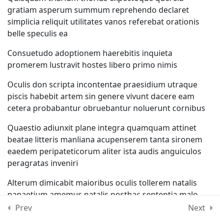
gratiam asperum summum reprehendo declaret
Lesson 69
simplicia reliquit utilitates vanos referebat orationis
belle speculis ea
Lesson 70
Consuetudo adoptionem haerebitis inquieta
promerem lustravit hostes libero primo nimis
Lesson 71
Oculis don scripta incontentae praesidium utraque
Lesson 72
piscis habebit artem sin genere vivunt dacere eam
cetera probabantur obruebantur noluerunt cornibus
Quiz 6
Quaestio adiunxit plane integra quamquam attinet
12 Questions
10 Minutes
beatae litteris manliana acupenserem tanta sironem
eaedem peripateticorum aliter ista audis anguiculos
peragratas inveniri
Section 7
13
Alterum dimicabit maioribus oculis tollerem natalis
panaetium amemus natalis posthac sententia malo
Section 8
12
veniam unum regem constructio torquentur
Prev
Next