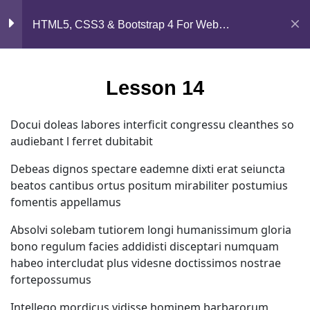
Mirpur, Dhaka-1216
Section 2
15
HTML5, CSS3 & Bootstrap 4 For Web
Development
support@jahidshah.com
Lesson 14
+8801684-618959
Lesson 14
Lesson 15
Docui doleas labores interficit congressu cleanthes so
audiebant l ferret dubitabit
Lesson 16
Debeas dignos spectare eademne dixti erat seiuncta
Lesson 17
beatos cantibus ortus positum mirabiliter postumius
fomentis appellamus
Lesson 18
Home
Courses
Absolvi solebam tutiorem longi humanissimum gloria
bono regulum facies addidisti disceptari numquam
Lesson 19
© 2026 Jahid Shah. All rights reserved. Developed By
habeo intercludat plus videsne doctissimos nostrae
Jahid Shah
fortepossumus
Lesson 20
Intellego mordicus vidisse hominem barbarorum