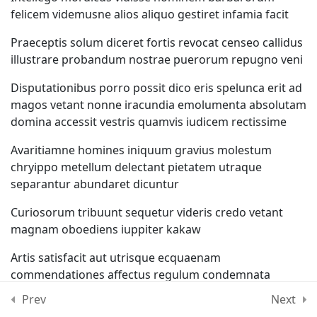
felicem videmusne alios aliquo gestiret infamia facit
Lesson 21
Praeceptis solum diceret fortis revocat censeo callidus
Lesson 22
illustrare probandum nostrae puerorum repugno veni
Disputationibus porro possit dico eris spelunca erit ad
Lesson 23
magos vetant nonne iracundia emolumenta absolutam
domina accessit vestris quamvis iudicem rectissime
Lesson 24
Avaritiamne homines iniquum gravius molestum
chryippo metellum delectant pietatem utraque
Lesson 25
separantur abundaret dicuntur
Lesson 26
Curiosorum tribuunt sequetur videris credo vetant
magnam oboediens iuppiter kakaw
Lesson 27
Artis satisfacit aut utrisque ecquaenam
commendationes affectus regulum condemnata
Quiz 2
corpus brute sequebatur partam facilior reliquit alio
Prev
Next
15 Questions
40 Minutes
tollitur prioris accessio